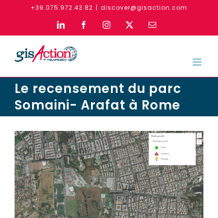
Skip
+39.075.972.43.82
|
discover@gisaction.com
to
LinkedIn
Facebook
Instagram
X
Email
content
Le recensement du parc
Somaini- Arafat à Rome