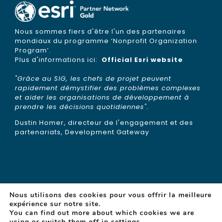
Nous sommes fiers d'être l'un des partenaires
mondiaux du programme ‘Nonprofit Organization
Program’.
Plus d'informations ici:
Official Esri website
"Grâce au SIG, les chefs de projet peuvent
rapidement démystifier des problèmes complexes
et aider les organisations de développement à
prendre les décisions quotidiennes".
Dustin Homer, directeur de l'engagement et des
partenariats, Development Gateway
Nous utilisons des cookies pour vous offrir la meilleure
expérience sur notre site.
You can find out more about which cookies we are
© Copyright 2015 -
2026 | gisAction is a brand of
using or switch them off in
settings
.
TeamDev
| N°REA: PG 255377 | Capitale sociale: