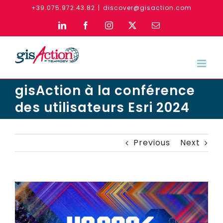
Skip
+39.075.972.43.82
|
discover@gisaction.com
to
LinkedIn
Facebook
Instagram
X
Email
content
gisAction à la conférence
des utilisateurs Esri 2024
Previous
Next
View
Larger
Image