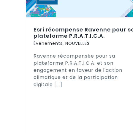
r sa
La Villa Doria Pamphilj se réinvente
quand le patrimoine culturel rencon
Esri récompense Ravenne pour s
la communauté
plateforme P.R.A.T.I.C.A.
Événements
,
NOUVELLES
Ravenne récompensée pour sa
plateforme P.R.A.T.I.C.A. et son
engagement en faveur de l'action
climatique et de la participation
digitale [...]