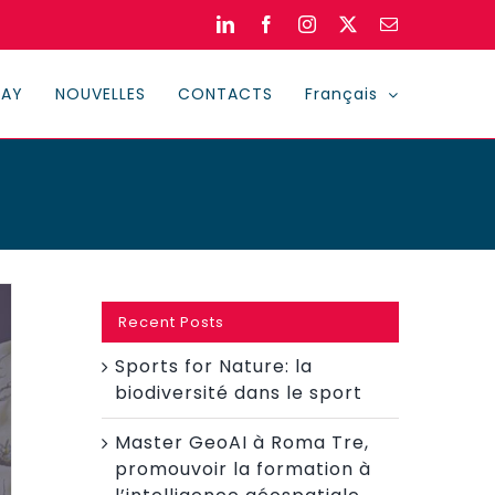
LinkedIn
Facebook
Instagram
X
Email
DAY
NOUVELLES
CONTACTS
Français
Recent Posts
Sports for Nature: la
biodiversité dans le sport
Master GeoAI à Roma Tre,
promouvoir la formation à