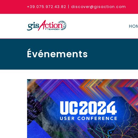
Skip
+39.075.972.43.82
|
discover@gisaction.com
to
content
HO
Événements
es
Atelier de co-conception – Casale 
Cedrati