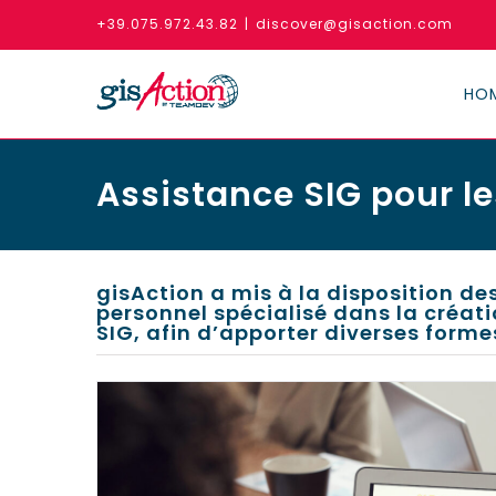
Skip
+39.075.972.43.82
|
discover@gisaction.com
to
content
HO
Assistance SIG pour le
gisAction a mis à la disposition d
personnel spécialisé dans la créat
SIG, afin d’apporter diverses forme