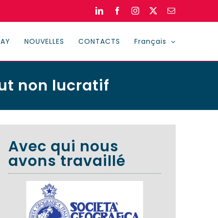
LinkedIn
Facebook
Instagram
X
Email
DAY
NOUVELLES
CONTACTS
Français
t non lucratif
Avec qui nous
avons travaillé