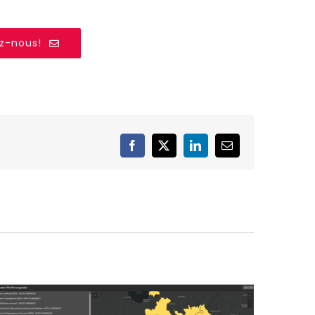
z-nous!
Facebook
X
LinkedIn
Email