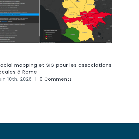
ocial mapping et SIG pour les associations
Atlante
locales à Rome
Childre
uin 10th, 2026
|
0 Comments
mars 1