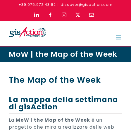
Skip
+39.075.972.43.82
|
discover@gisaction.com
to
LinkedIn
Facebook
Instagram
X
Email
content
MoW | the Map of the Week
The Map of the Week
La mappa della settimana
di gisAction
La
MoW
|
the Map of the Week
è un
progetto che mira a realizzare delle web