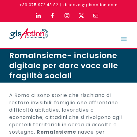
Skip
+39.075.972.43.82
|
discover@gisaction.com
to
LinkedIn
Facebook
Instagram
X
Email
content
RomaInsieme- inclusione
digitale per dare voce alle
fragilità sociali
A Roma ci sono storie che rischiano di
restare invisibili: famiglie che affrontano
difficoltà abitative, lavorative o
economiche; cittadini che si rivolgono agli
sportelli territoriali in cerca di ascolto e
sostegno.
RomaInsieme
nasce per