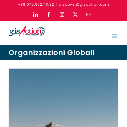
Skip
+39.075.972.43.82
|
discover@gisaction.com
to
LinkedIn
Facebook
Instagram
X
Email
content
Organizzazioni Globali