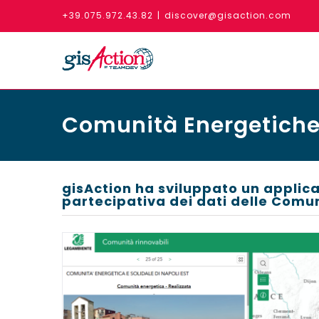
Skip
+39.075.972.43.82
|
discover@gisaction.com
to
content
Comunità Energetich
gisAction ha sviluppato un appli
partecipativa dei dati delle Comun