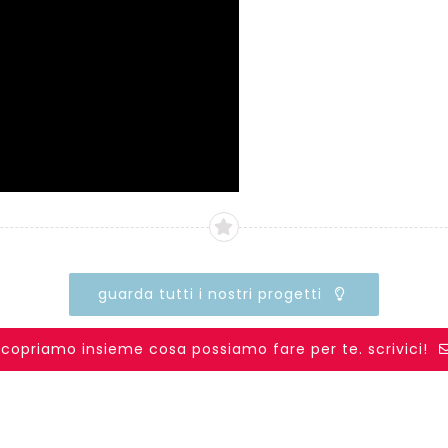
guarda tutti i nostri progetti
scopriamo insieme cosa possiamo fare per te. scrivici!