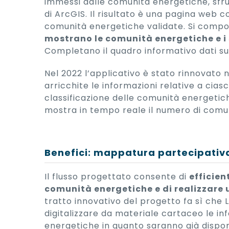
immessi dalle comunità energetiche, sfru
di ArcGIS. Il risultato è una pagina web c
comunità energetiche validate. Si comp
mostrano le comunità energetiche e i
Completano il quadro informativo dati sul
Nel 2022 l’applicativo è stato rinnovato n
arricchite le informazioni relative a cia
classificazione delle comunità energeti
mostra in tempo reale il numero di comun
Benefici: mappatura partecipativa
Il flusso progettato consente di
efficien
comunità energetiche e di realizzar
tratto innovativo del progetto fa sì che
digitalizzare da materiale cartaceo le i
energetiche in quanto saranno già disponi