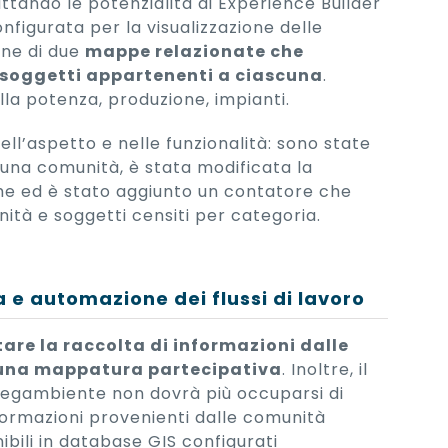
ttando le potenzialità di Experience Builder
onfigurata per la visualizzazione delle
one di due
mappe relazionate che
 soggetti appartenenti a ciascuna
.
la potenza, produzione, impianti.
ell’aspetto e nelle funzionalità: sono state
scuna comunità, è stata modificata la
che ed è stato aggiunto un contatore che
ità e soggetti censiti per categoria.
 e automazione dei flussi di lavoro
tare la raccolta di informazioni dalle
e una mappatura partecipativa
. Inoltre, il
 Legambiente non dovrà più occuparsi di
nformazioni provenienti dalle comunità
bili in database GIS configurati