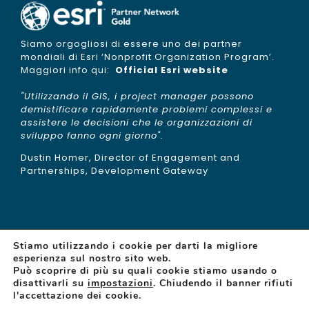
Siamo orgogliosi di essere uno dei partner
mondiali di Esri ‘Nonprofit Organization Program’.
Maggiori info qui:
Official Esri website
"Utilizzando il GIS, i project manager possono
demistificare rapidamente problemi complessi e
assistere le decisioni che le organizzazioni di
sviluppo fanno ogni giorno".
Dustin Homer, Director of Engagement and
Partnerships, Development Gateway
Stiamo utilizzando i cookie per darti la migliore
esperienza sul nostro sito web.
Può scoprire di più su quali cookie stiamo usando o
disattivarli su
impostazioni
. Chiudendo il banner rifiuti
© Copyright 2015 -
2026 | gisAction is a brand of
l'accettazione dei cookie.
TeamDev
| N°REA: PG 255377 | Capitale sociale:
65.000€ | All Rights Reserved |
Privacy Policy
|