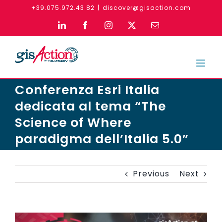
Skip
+39.075.972.43.82
|
discover@gisaction.com
to
LinkedIn
Facebook
Instagram
X
Email
content
Conferenza Esri Italia
dedicata al tema “The
Science of Where
paradigma dell’Italia 5.0”
Previous
Next
View