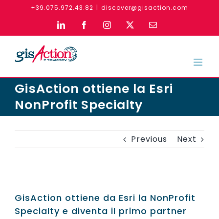
Skip
+39.075.972.43.82
|
discover@gisaction.com
to
LinkedIn
Facebook
Instagram
X
Email
content
GisAction ottiene la Esri
NonProfit Specialty
Previous
Next
GisAction ottiene da Esri la NonProfit
Specialty e diventa il primo partner