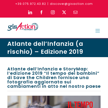
Skip
+39.075.972.43.82
|
discover@gisaction.com
to
LinkedIn
Facebook
Instagram
X
Email
content
Atlante dell’Infanzia (a
rischio) – Edizione 2019
Atlante dell’Infanzia e StoryMap:
l’edizione 2019 “Il tempo dei bambini”
di Save the Children fornisce una
fotografia aggiornata sui
cambiamenti in atto nel nostro paese