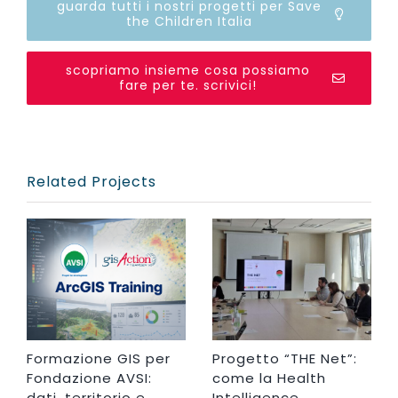
guarda tutti i nostri progetti per Save
the Children Italia
scopriamo insieme cosa possiamo
fare per te. scrivici!
Related Projects
Formazione GIS per
Progetto “THE Net”:
Fondazione AVSI:
come la Health
dati, territorio e
Intelligence