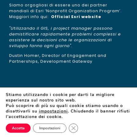
Siamo orgogliosi di essere uno dei partner
mondiali di Esri ‘Nonprofit Organization Program’.
Maggiori info qui:
Official Esri website
"Utilizzando il GIS, i project manager possono
demistificare rapidamente problemi complessi e
assistere le decisioni che le organizzazioni di
sviluppo fanno ogni giorno".
Dustin Homer, Director of Engagement and
Partnerships, Development Gateway
Stiamo utilizzando i cookie per darti la migliore
esperienza sul nostro sito web.
Può scoprire di più su quali cookie stiamo usando o
disattivarli su
impostazioni
. Chiudendo il banner rifiuti
© Copyright 2015 -
2026 | gisAction is a brand of
l'accettazione dei cookie.
TeamDev
| N°REA: PG 255377 | Capitale sociale:
65.000€ | All Rights Reserved |
Privacy Policy
|
Close GDPR Cookie Banner
Cookies Policy
Accetta
Impostazioni