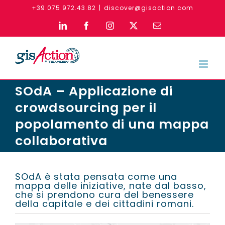
Skip
+39.075.972.43.82
|
discover@gisaction.com
to
LinkedIn
Facebook
Instagram
X
Email
content
SOdA – Applicazione di
crowdsourcing per il
popolamento di una mappa
collaborativa
SOdA è stata pensata come una
mappa delle iniziative, nate dal basso,
che si prendono cura del benessere
della capitale e dei cittadini romani.