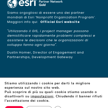
Siamo orgogliosi di essere uno dei partner
mondiali di Esri ‘Nonprofit Organization Program’.
Maggiori info qui:
Official Esri website
"Utilizzando il GIS, i project manager possono
demistificare rapidamente problemi complessi e
assistere le decisioni che le organizzazioni di
sviluppo fanno ogni giorno".
Dustin Homer, Director of Engagement and
Partnerships, Development Gateway
Stiamo utilizzando i cookie per darti la migliore
esperienza sul nostro sito web.
Può scoprire di più su quali cookie stiamo usando o
disattivarli su
impostazioni
. Chiudendo il banner rifiuti
© Copyright 2015 -
2026 | gisAction is a brand of
l'accettazione dei cookie.
TeamDev
| N°REA: PG 255377 | Capitale sociale:
65.000€ | All Rights Reserved |
Privacy Policy
|