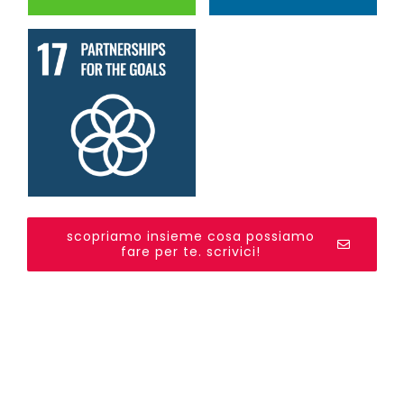
scopriamo insieme cosa possiamo
fare per te. scrivici!